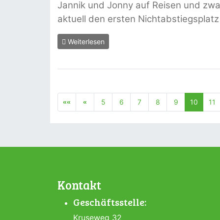
Jannik und Jonny auf Reisen und zwar
aktuell den ersten Nichtabstiegsplatz
Weiterlesen
5
6
7
8
9
10
11
Kontakt
Geschäftsstelle:
Kruseweg 32