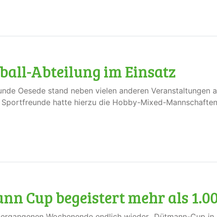
yball-Abteilung im Einsatz
unde Oesede stand neben vielen anderen Veranstaltungen au
r Sportfreunde hatte hierzu die Hobby-Mixed-Mannschafte
nn Cup begeistert mehr als 1.0
vergangenen Wochenende endlich wieder „Dütmann-Cup in O