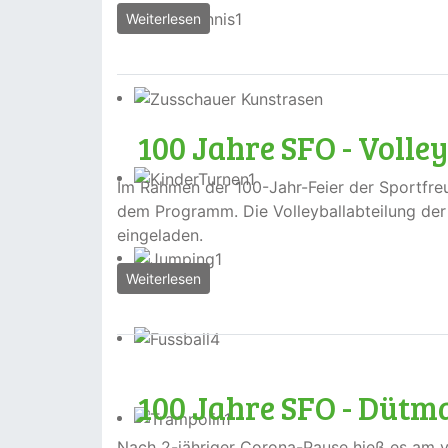
Weiterlesen
100 Jahre SFO - Volle
Im Rahmen der 100-Jahr-Feier der Sportfre
dem Programm. Die Volleyballabteilung de
eingeladen.
Weiterlesen
100 Jahre SFO - Dütma
Nach 2-jähriger Corona-Pause hieß es am 