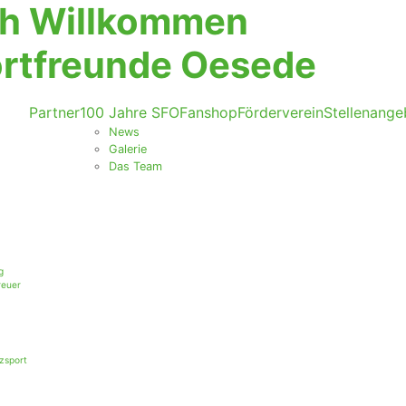
ch Willkommen
ortfreunde Oesede
Partner
100 Jahre SFO
Fanshop
Förderverein
Stellenange
News
Galerie
Das Team
g
reuer
zsport