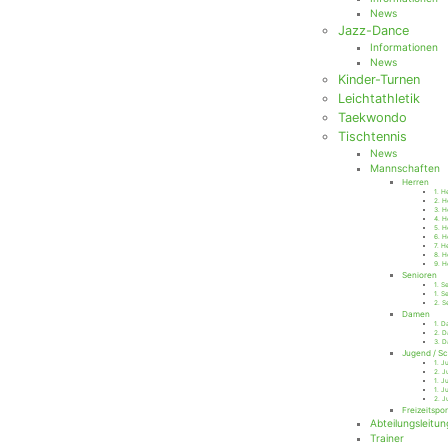
News
Jazz-Dance
Informationen
News
Kinder-Turnen
Leichtathletik
Taekwondo
Tischtennis
News
Mannschaften
Herren
1. H
2. H
3. H
4. H
5. H
6. H
7. H
8. H
9. H
Senioren
1. S
1. S
2. S
Damen
1. 
2. 
3. 
Jugend / Sc
1. J
2. J
1. J
1. J
2. J
Freizeitspor
Abteilungsleitun
Trainer