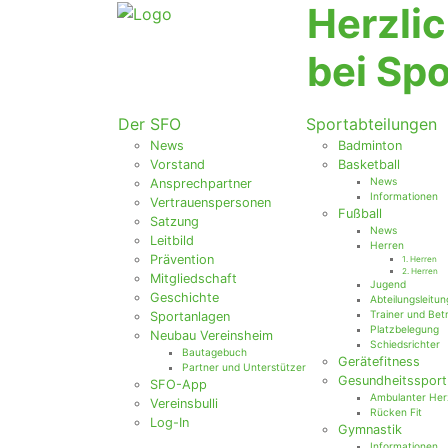
Herzli
bei Sp
Der SFO
Sportabteilungen
News
Badminton
Vorstand
Basketball
News
Ansprechpartner
Informationen
Vertrauenspersonen
Fußball
Satzung
News
Leitbild
Herren
Prävention
1. Herren
2. Herren
Mitgliedschaft
Jugend
Geschichte
Abteilungsleitun
Trainer und Bet
Sportanlagen
Platzbelegung
Neubau Vereinsheim
Schiedsrichter
Bautagebuch
Gerätefitness
Partner und Unterstützer
Gesundheitssport
SFO-App
Ambulanter Her
Vereinsbulli
Rücken Fit
Log-In
Gymnastik
Informationen