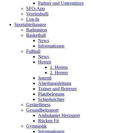
Partner und Unterstützer
SFO-App
Vereinsbulli
Log-In
Sportabteilungen
Badminton
Basketball
News
Informationen
Fußball
News
Herren
1. Herren
2. Herren
Jugend
Abteilungsleitung
Trainer und Betreuer
Platzbelegung
Schiedsrichter
Gerätefitness
Gesundheitssport
Ambulanter Herzsport
Rücken Fit
Gymnastik
Informationen