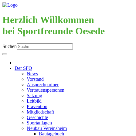
Herzlich Willkommen
bei Sportfreunde Oesede
Suchen
Der SFO
News
Vorstand
Ansprechpartner
Vertrauenspersonen
Satzung
Leitbild
Prävention
Mitgliedschaft
Geschichte
Sportanlagen
Neubau Vereinsheim
Bautagebuch