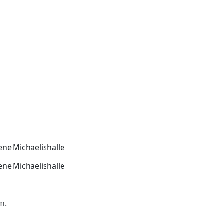
ene
Michaelishalle
ene
Michaelishalle
m.